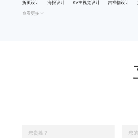
折页设计
海报设计
KV主视觉设计
吉祥物设计
白酒瓶型设计
花茶包装设计
餐饮品牌全案设计
门
查看更多
宣传片制作
服装服饰LOGO设计
啤酒包装设计
餐
餐饮手提袋设计
表情包设计
大米包装设计
上海v