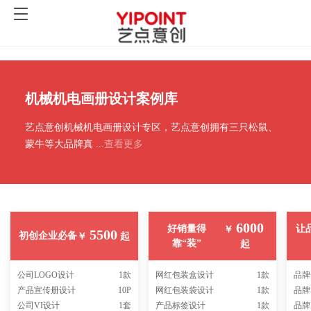
机械机电画册设计案例库
艺点意创机械机电画册设计专区，艺点意创拥有三只松鼠、
蒙牛等大品牌真
...
查看更多
6000
好销量得
让
￥
5500
初创企业必备
￥
起
靠“装”
起
公司LOGO设计
1款
网红包装盒设计
1款
品牌
产品宣传册设计
10P
网红包装袋设计
1款
品牌S
公司VI设计
1套
产品标签设计
1款
品牌