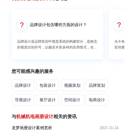
品牌设计包含哪些方面的设计？
品牌设计是品牌策划中视觉系统的构建部分，是静态
当今有一
的视觉识别符号，以极其丰富多样的应用形式，在最
宣传册设
广泛的层面，进行最直接的传播。所以，品牌设计中
说，企业
包含了哪些设计呢？1、logo设计LOGO作为品牌设计
设计。下
的一个核心元素，意义深远。品牌既是品牌的门面，
流程一：
又是品牌核心竞争力提升的关键。LOGO属于企业自
先要了解
您可能感兴趣的服务
身，体现企业的内在气质。VIS是可视化识别系统
道企业是
(VIS)的核心，是企业系统的重要组成部分，也就是
产品画册
品牌设计
包装设计
视频策划
品牌策划
VI)，是大众传播过程中的一个统一的视觉符号。2、
致要设计
字体设计另一个重要的设计元素是品牌的字体设计。
企业要根
比如腾讯最新开发的斜体字库，为整个品牌建立了统
二：初步
导视设计
展厅设计
空间设计
电商设计
一的视觉标准。与此同时，有的标志是用个别的图形
状况、竞
文字制作而成的，这样的效果如果能很好地呈现出
分析等)
与
机械机电画册设计
相关的资讯
来，往往会给人一种眼前一亮的感觉，就像可口可乐
及与客户
标志在下面。在logo设计中，字体设计是比较困难的
暴，确定
龙梦画册设计案例赏析
2021-11-24
一部分，特别是中文字体设计。中文字体的结构比较
思想和设