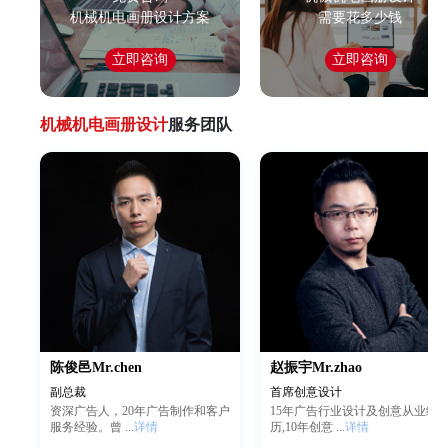
机械机电画册设计方案
需要花多少钱
立即咨询
立即咨询
机械机电画册设计
服务团队
陈俊邑Mr.chen
赵振宇Mr.zhao
副总裁
首席创意设计
资深广告人，20年广告制作和客户
15年广告行业设计及创意从业经
服务经验。曾
...
详情
历,10年创意
...
详情