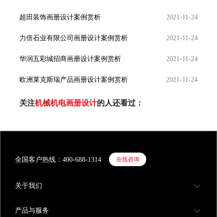
复杂，每一笔都有一定的规范和原则。logo设计时，
枝干长出
超田装饰画册设计案例赏析
为了保证字体具有足够的识别度，中文字体允许的改
2021-11-24
计，提供
动范围相对较小。3、颜色的搭配颜色常常在短时间
三：画册
内给人留下深刻印象。颜色赋予品牌科学、差异性、
册，设计
力倍石业有限公司画册设计案例赏析
2021-11-24
系统化的特征，在品牌运作中具有极强的传播与识别
入创意设
功能。颜色是一种独特的语义传递信号和视觉传播媒
化设计；
华润五彩城招商画册设计案例赏析
2021-11-24
介。比如，红色代表热情，具有警觉；黄色代表和
四：画册
谐，可以激活大脑；绿色象征活力，感觉充满活力。
根据客户
欧洲莱克斯瑞产品画册设计案例赏析
2021-11-24
此外，颜色还具有感知与识别的认知效应，如图中柯
计，图画
达胶卷标志的黄色充分体现了产品的色彩饱满特性。
刷标准进
关注
机械机电画册设计
的人还看过：
所以，设立标准色就是为了为企业建立专有的品牌标
是将书本
识和视觉形象。与此同时，标准色也可作为企业的标
便于阅读
志，有利于其经营与发展。4、 VI设计VI系统是一个
的加工工
综合了 LOGO、标准字体、颜色等要素的综合体，一
使其使用
个好的 VI系统往往具有统一性。举例来说，当员工
寸、厚度
集体穿上工作服，我们可以一眼看出他们是同一家企
期印刷画
全国客户热线：400-688-1314
在线咨询
业的职员，甚至知道自己具体属于哪个企业。VI设计
下，设计
包括基础部分和应用部分。基础部分一般包括企业名
些工艺问
称、标志设计、标识、标准字体、标准色、辅助图
效果会有
关于我们
形、标准字体和禁用规则等；应用部分一般包括标
牌、办公用品、公共关系、环境设计、办公服装和专
产品与服务
用车辆等。