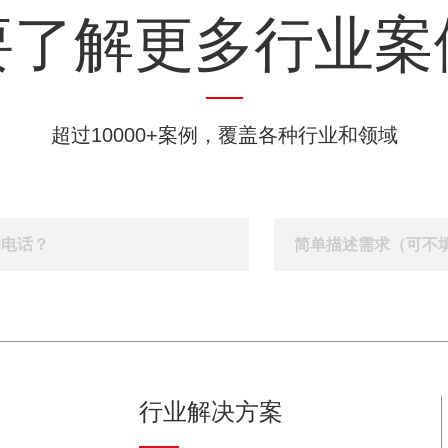
些都可以根据用户自己的需要来进行选择。现在很
要了解更多行业案
多公司喜欢把包装设计统一进行操作，这样既能够
让用户感觉十分方便，也可以让公司更加便捷进行
施工，显然是非常适合这个时代的做法。至于具体
需要多少钱，根据常规的一款产品包装设计来计
算，普通包装设计最终的花销大概在3000元左右。
超过10000+案例，覆盖各种行业和领域
如果喜欢相对高端的包装设计方案，最终的花费可
能会在8000元左右。这样不仅整体看上去更加高
端，也会在材料的使用上面跟上这种节奏。所以对
于不同需求的用户来说，他们可以在设计公司找到
不一样的效果。这也是公司为用户提供的灵活服
务，希望能够让现代用户更加便捷的找到适合自己
的包装设计方案。3、设计公司的标准如果你请大师
级的设计师，包装设计价格一般要收40-100万;如果
你交给知名大设计公司，包装设计价格一般在5-20
万之间;中小型规模的正规专业设计公司或工作室，
行业解决方案
包装设计价格一般在上千到上万元。这其中也不乏
性价比高的设计公司，其实你得到的质量并不会比