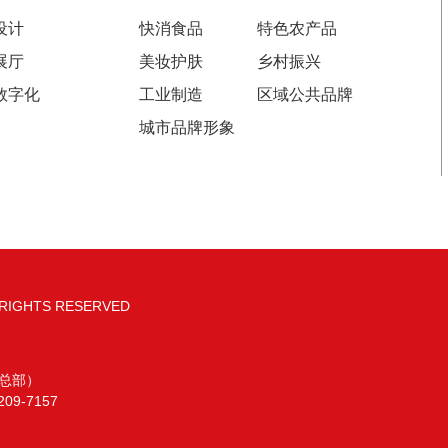
专走高端品牌路线的大设计公司差。当然，更低价
设计
快消食品
特色农产品
的也有很多，好坏不予置评，如果你纯粹从预算考
展厅
美妆护肤
乡村振兴
虑，也可以从网络平台上选择几百元的那种。
数字化
工业制造
区域公共品牌
城市品牌形象
IGHTS RESERVED
总部）
9-7157