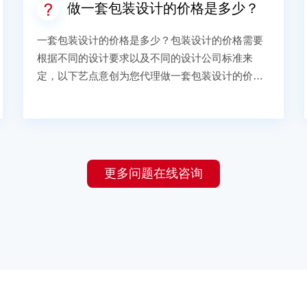
做一套包装设计的价格是多少？
一套包装设计的价格是多少？包装设计的价格需要
根据不同的设计要求以及不同的设计公司标准来
定，以下艺点意创为您代理做一套包装设计的价格
要多少？1、包装设计费用的构成设计价格应当由以
下几个方面构成：设计师的工作报酬、作品许可使
用费(或著作权转让费)、税金。目前国内还存在只支
付设计师工作报酬免费占有作品版权的不公平的现
象，设计产业又被称为“版权产业”，知识成果的价值
更多问题在线咨询
应该在价格上体现出来。按照公平交易的原则并体
现作品版权的合理价值，委托设计费用中除了支付
设计师的工作报酬以外，还应当支付作品的许可使
用费或著作权转让费。指导价格不包括摄影、场
景、制作、打样、模具、纸张、印刷、喷绘、装
订、差旅以及所用资料的版权费等费用。2、客户的
预算因为不同的预算会有不同的包装设计效果，这