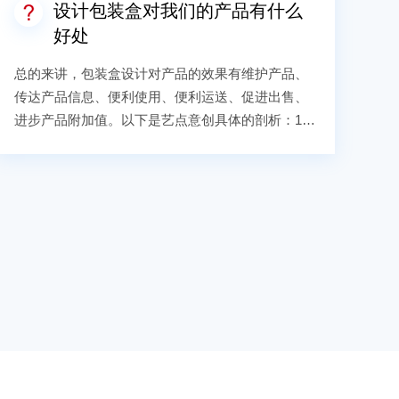
设计包装盒对我们的产品有什么
好处
总的来讲，包装盒设计对产品的效果有维护产品、
传达产品信息、便利使用、便利运送、促进出售、
进步产品附加值。以下是艺点意创具体的剖析：1、
保护产品的作用这是包装盒设计最基础、最原则的
作用。包装盒设计的其他功用都是要在维护功用完
成的前提下才能持续规划。保护功用是指让包装盒
中的内容不受外来冲击，防止因光照、湿气等形成
内容物的损伤或霉变。包装的结构、材料与包装的
维护功用有着直接的联系。2、产品促销的作用 促销
功用是在社会、商场在商业经济化的过程中衍生出
的功用，产品包装盒设计的好与坏直接影响着产品
的出售。通过包装盒设计的图文阐明，引导消费者
正确地消费产品、同时表现特定产品的文化品位，
给人以愉悦的感触，增加附加值。3、产品流通的作
用好的包装盒应该便利转移，利于运送，在仓储时