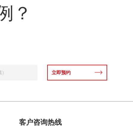
例？
可以牢固地存放。即便于转移装卸；便利生产加
工、周转、装入、封合、贴标、堆码等；便利仓储
保管与货物、产品信息识别；便利商铺货架陈设展
现与出售；便利消费者携带、敞开、便利消费应
用；便于包装废弃物的分类回收处理。
立即预约
客户咨询热线