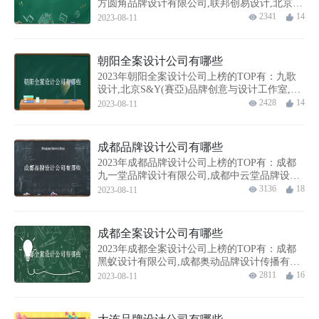
方圆角品牌设计有限公司,联邦创易设计,北京京
品创恒国际广告设计有限公司,M&C妙集国际
2341
14
2023-08-11
（北京总部）品牌策略与设计创...
朝阳全案设计公司有哪些
2023年朝阳全案设计公司上榜的TOP有：九歌
设计,北京S&Y(賽亞)品牌创意与设计工作室,九
维品牌设计顾问,M&C妙集国际（北京总部）品
2428
14
2023-08-11
牌策略与设计创新,AD...
成都品牌设计公司有哪些
2023年成都品牌设计公司上榜的TOP有：成都
九一堂品牌设计有限公司,成都中云堂品牌设计
机构,成都市原石广告设计有限公司,成都九田品
3136
18
2023-08-11
牌设计顾问有限公司,彼安迪设...
成都全案设计公司有哪些
2023年成都全案设计公司上榜的TOP有：成都
黑蚁设计有限公司,成都奥动品牌设计传播有限
公司,成都市原石广告设计有限公司,成都市黑蚁
2811
16
2023-08-11
设计有限公司,成都中云堂品牌...