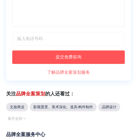
提交免费咨询
了解品牌全案策划服务
关注
品牌全案策划
的人还看过：
文旅商业
影视置景、美术深化、道具/构件制作
品牌设计
展开全部
LOGO设计
VI设计
IP形象设计
画册设计
宣传品设计
包装设计
包装袋设计
包装盒设计
瓶型设计
品牌全案服务中心